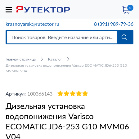
0
krasnoyarsk@rutector.ru
8 (391) 989-79-36
Главная страница
Каталог
Дизельная установка водопонижения Varisco ECOMATIC JD6-253 G10
MVM06 V04
Артикул:
100366143
Дизельная установка
водопонижения Varisco
ECOMATIC JD6-253 G10 MVM06
V04