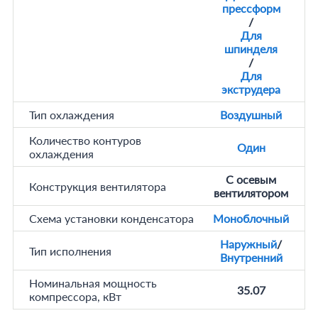
прессформ
/
Для
шпинделя
/
Для
экструдера
Тип охлаждения
Воздушный
Количество контуров
Один
охлаждения
С осевым
Конструкция вентилятора
вентилятором
Схема установки конденсатора
Моноблочный
Наружный
/
Тип исполнения
Внутренний
Номинальная мощность
35.07
компрессора, кВт