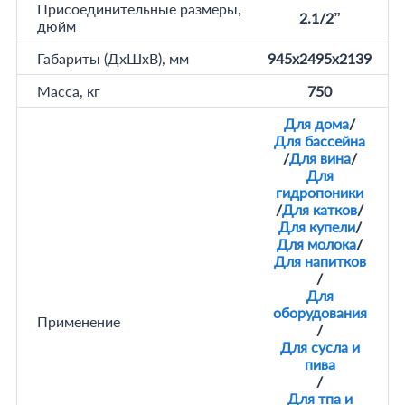
Присоединительные размеры,
2.1/2”
дюйм
Габариты (ДхШхВ), мм
945х2495х2139
Масса, кг
750
Для дома
/
Для бассейна
/
Для вина
/
Для
гидропоники
/
Для катков
/
Для купели
/
Для молока
/
Для напитков
/
Для
оборудования
Применение
/
Для сусла и
пива
/
Для тпа и