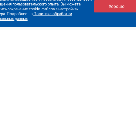
чшения пользовательского опыта. Вы можете
Хорошо
ить сохранение cookie-файлов в настройках
ера. Подробнее - в
Политике обработки
нальных данных
е ссылки
Компания
Стань нашим дилером
О компании
Пресс-центр
нформация
Реквизиты
оплата
Политика обработки персо
данных
бмен
Контакты
ьское соглашение