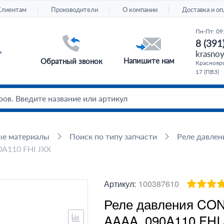
Клиентам
Производители
О компании
Доставка и оп
Пн-Пт: 09
8 (391
krasnoy
Напишите нам
Обратный звонок
Красноярс
17 (ПВЗ)
ые материалы
Поиск по типу запчасти
Реле давлен
A110 FHI JXX
Артикул:
100387610
Реле давления CO
AAAA_090A110 FHI