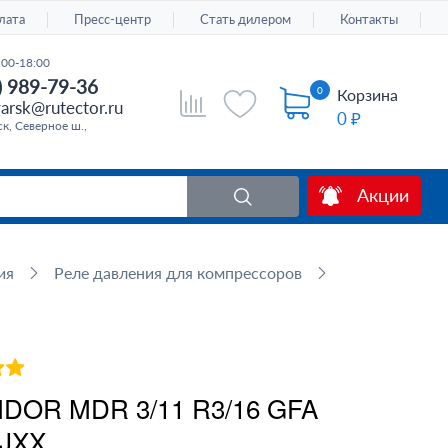
лата
Пресс-центр
Стать дилером
Контакты
:00-18:00
) 989-79-36
0
Корзина
arsk@rutector.ru
0 ₽
к, Северное ш.,
Акции
ия
Реле давления для компрессоров
NDOR MDR 3/11 R3/16 GFA
 JXX