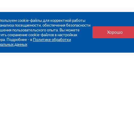
пользуем cookie-файлы для корректной работы
, анализа посещаемости, обеспечения безопасности
чшения пользовательского опыта. Вы можете
Хорошо
ить сохранение cookie-файлов в настройках
ера. Подробнее - в
Политике обработки
нальных данных
е ссылки
Компания
Стань нашим дилером
О компании
Пресс-центр
нформация
Реквизиты
оплата
Политика обработки персо