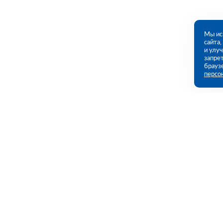
Мы ис
сайта
и улу
запрет
брауз
персо
Контакты
Полезны
Красноярск, Северное ш., 17 (ПВЗ)
Каталог
Акции
09:00 - 18:00 пн-пт
Услуги
8 (391) 989-79-36
krasnoyarsk@rutector.ru
Полезная и
Доставка и 