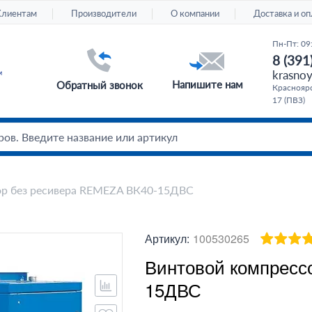
Клиентам
Производители
О компании
Доставка и оп
Пн-Пт: 09
8 (391
krasnoy
Напишите нам
Обратный звонок
Красноярс
17 (ПВЗ)
ор без ресивера REMEZA ВК40-15ДВС
Артикул:
100530265
Винтовой компресс
15ДВС