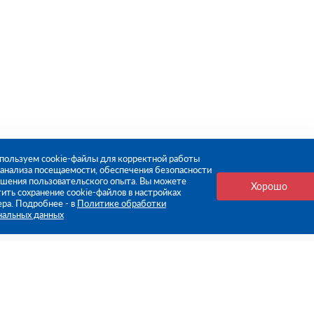
пользуем cookie-файлы для корректной работы
, анализа посещаемости, обеспечения безопасности
чшения пользовательского опыта. Вы можете
Хорошо
ить сохранение cookie-файлов в настройках
ера. Подробнее - в
Политике обработки
нальных данных
е ссылки
Компания