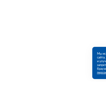
Мы ис
сайта
и улу
запрет
брауз
персо
Контакты
Полезны