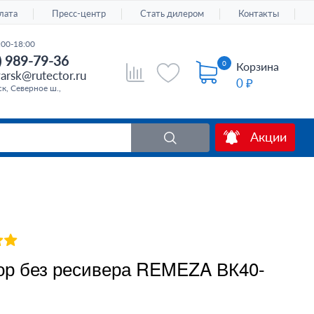
лата
Пресс-центр
Стать дилером
Контакты
:00-18:00
) 989-79-36
0
Корзина
arsk@rutector.ru
0 ₽
к, Северное ш.,
Акции
ор без ресивера REMEZA ВК40-